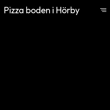
Pizza boden i Hörby